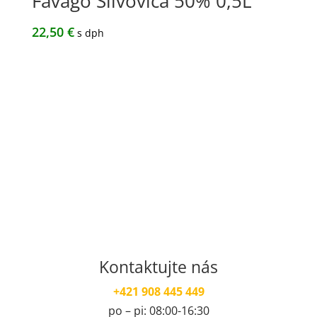
Favágó Slivovica 50% 0,5L
22,50
€
s dph
Kontaktujte nás
+421 908 445 449
po – pi: 08:00-16:30