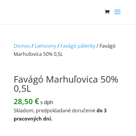
Domov
/
Liehoviny
/
Favágó pálenky
/ Favágó
Marhuľovica 50% 0,5L
Favágó Marhuľovica 50%
0,5L
€
28,50
s dph
Skladom, predpokladané doručenie
do 3
pracovných dní.