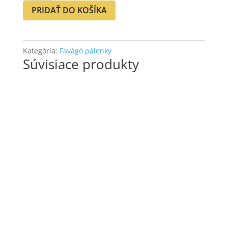
Marhuľovica
PRIDAŤ DO KOŠÍKA
50%
0,5L
Kategória:
Favágó pálenky
Súvisiace produkty