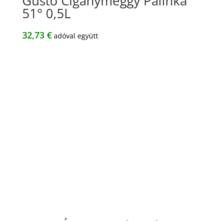
Gusto Cigánymeggy Pálinka
51° 0,5L
32,73
€
adóval együtt