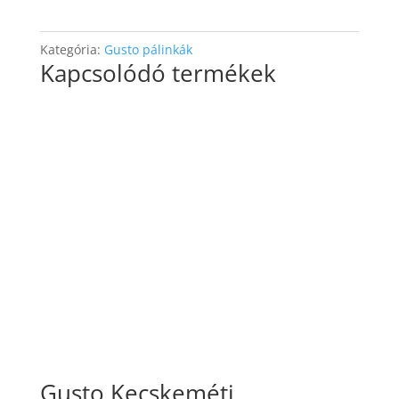
51°
0,5L
mennyiség
Kategória:
Gusto pálinkák
Kapcsolódó termékek
Gusto Kecskeméti