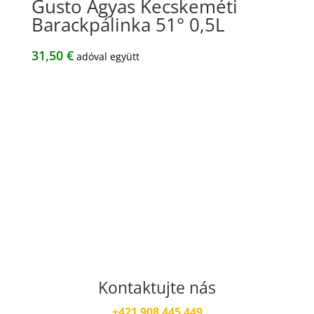
Gusto Ágyas Kecskeméti
Barackpálinka 51° 0,5L
31,50
€
adóval együtt
Kontaktujte nás
+421 908 445 449