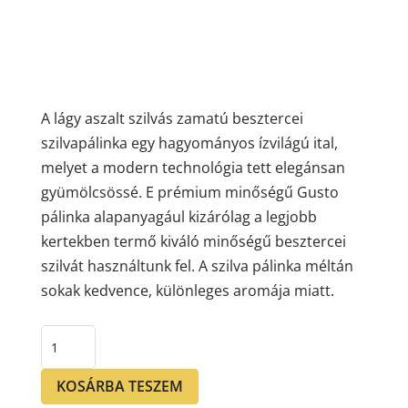
A lágy aszalt szilvás zamatú besztercei
szilvapálinka egy hagyományos ízvilágú ital,
melyet a modern technológia tett elegánsan
gyümölcsössé. E prémium minőségű Gusto
pálinka alapanyagául kizárólag a legjobb
kertekben termő kiváló minőségű besztercei
szilvát használtunk fel. A szilva pálinka méltán
sokak kedvence, különleges aromája miatt.
Gusto
Besztercei
Szilvapálinka
KOSÁRBA TESZEM