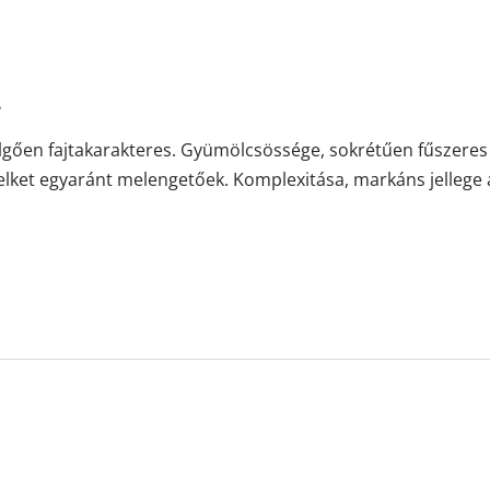
.
hízelgően fajtakarakteres. Gyümölcsössége, sokrétűen fűszeres 
t, lelket egyaránt melengetőek. Komplexitása, markáns jelle