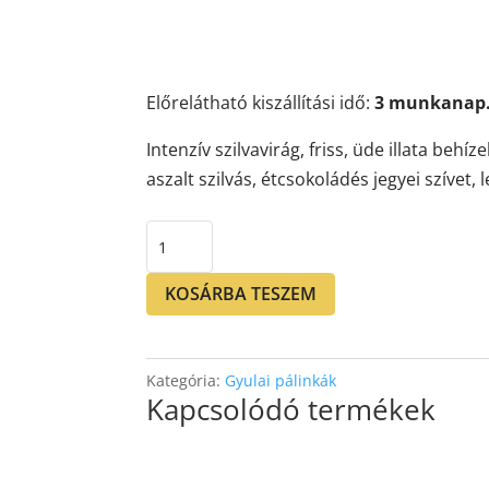
Előrelátható kiszállítási idő:
3 munkanap
Intenzív szilvavirág, friss, üde illata be
aszalt szilvás, étcsokoládés jegyei szíve
Gyulai
Mélyvíz
Szilva
KOSÁRBA TESZEM
60%
0,35L
mennyiség
Kategória:
Gyulai pálinkák
Kapcsolódó termékek