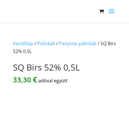
Kezdőlap
/
Pálinkák
/
Panyolai pálinkák
/ SQ Birs
52% 0,5L
SQ Birs 52% 0,5L
€
33,30
adóval együtt