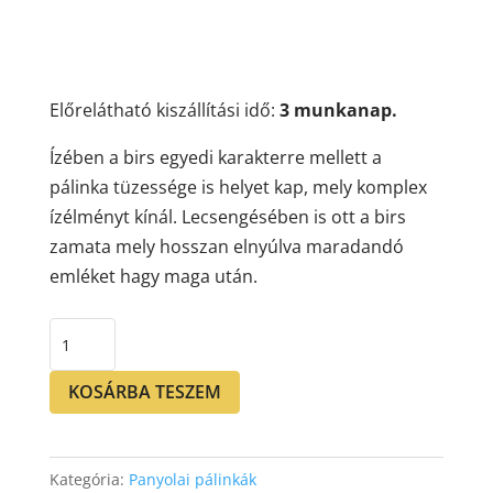
Előrelátható kiszállítási idő:
3 munkanap.
Ízében a birs egyedi karakterre mellett a
pálinka tüzessége is helyet kap, mely komplex
ízélményt kínál. Lecsengésében is ott a birs
zamata mely hosszan elnyúlva maradandó
emléket hagy maga után.
SQ
Birs
52%
KOSÁRBA TESZEM
0,5L
mennyiség
Kategória:
Panyolai pálinkák